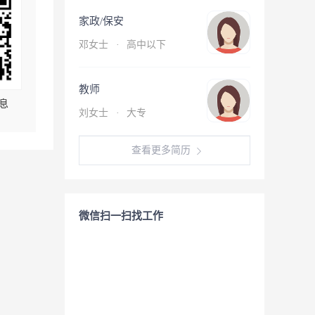
家政/保安
邓女士
·
高中以下
教师
息
刘女士
·
大专
查看更多简历
微信扫一扫找工作