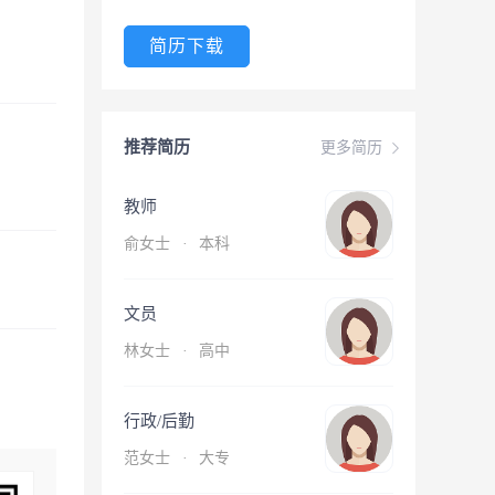
简历下载
推荐简历
更多简历
教师
俞女士
·
本科
文员
林女士
·
高中
行政/后勤
范女士
·
大专